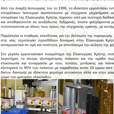
Από την έναρξή λειτουργίας του το 1995, το ιδιόκτητο εργοστάσιο τ
σπορέλαιων λειτουργεί ακατάπαυστα με σύγχρονα μηχανήματα υ
σπορέλαια της Ελαιουργίας Κρήτης περνούν από μια αυστηρή διαδικασ
και αποθηκεύονται σε ανοξείδωτες δεξαμενές, έπειτα φιλτράρονται 
τυποποιούνται με όλους τους όρους της σύγχρονης υγιεινής, με αυτό
Παράλληλα οι σταθερές επενδύσεις για την βελτίωση της παραγωγής 
στις νέες τεχνολογίες προσδίδουν δυναμική στην Ελαιουργία Κρή
ανταγωνιστικά σε τιμή και ποιότητα, με αποτέλεσμα την αύξηση της φ
Στο μεγάλο εργοστασιακό συγκρότημα της Ελαιουργίας Κρήτης συστε
λογιστήριο, το κέντρο εξυπηρέτησης πελατών και την ομάδα πωλ
επικοινωνία και συνεργασία με τους πελάτες χονδρικής και λιανικ
εξυπηρετεί το 95% των πελατών με παραδόσεις εντός 24 ωρών από τη
δίκτυο διανομής με ιδιόκτητα φορτηγά αυτοκίνητα αλλά και στην μα
χώρο του εμπορίου ελαιόλαδου.